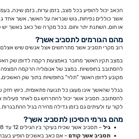
הכאב יכול להופיע בכל מצב, בזמן ערות, בזמן שינה, בעמ
אשך כוללים נפיחות, גוש שנראה על האשך, אשך אחד גבו
או חום, השתנת יתר וחום. בכל מקרה של כאב באשך יש לפנ
מהם הגורמים לתסביב אשך?
רוב מקרי תסביב אשך מתרחשים אצל אנשים שיש אצלם ב
במצב תקין האשך מחובר באמצעות רקמה לדופן שק האשכ
להסתובב בחופשיות. במצב של אנומליה הרקמה המצפה א
מקובע לדופן האשך "תלוי" בחופשיות בתוך שק האשכים, 
בגלל שהאשך אינו מעוגן כל תנועה פתאומית, כיווץ חזק ש
להסתובב. תסביב אשך יכול להתרחש גם לאחר פעילות א
לקור עז ולעיתים גם בזמן גדילה מהירה בגיל ההתבגרות.
מהם גורמי הסיכון לתסביב אשך?
גיל
– תסביב אשך שכיח בעיקר בין הגילים 12 עד 18.
תסביב אשך קודם
– אם כאב באשכים הופיע בעבר ו