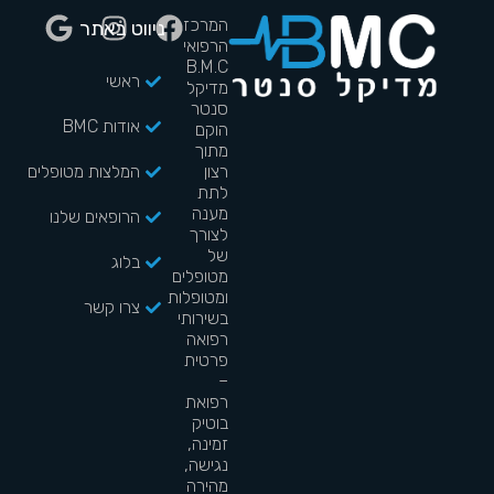
המרכז
ניווט באתר
הרפואי
B.M.C
ראשי
מדיקל
סנטר
אודות BMC
הוקם
מתוך
רצון
המלצות מטופלים
לתת
מענה
הרופאים שלנו
לצורך
של
בלוג
מטופלים
ומטופלות
צרו קשר
בשירותי
רפואה
פרטית
–
רפואת
בוטיק
זמינה,
נגישה,
מהירה