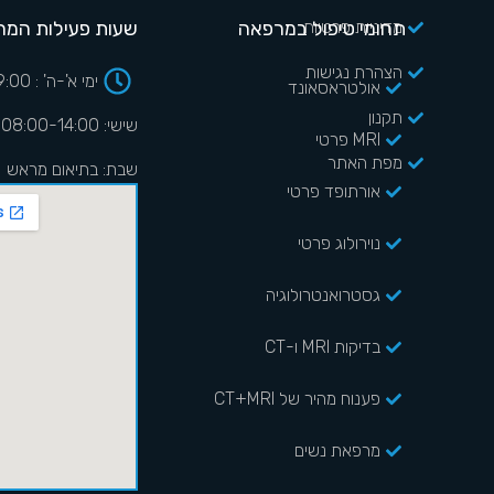
מדיניות פרטיות
תחומי טיפול במרפאה
שעות פעילות המר
הצהרת נגישות
ימי א'-ה' : 08:00-19:00
אולטראסאונד
תקנון
שישי: 08:00-14:00
MRI פרטי
מפת האתר
שבת: בתיאום מראש
אורתופד פרטי
נוירולוג פרטי
גסטרואנטרולוגיה
בדיקות MRI ו-CT
פענוח מהיר של CT+MRI
מרפאת נשים