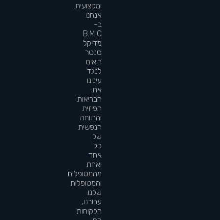
ומקצועית.
אנחנו
ב-
B.M.C
מדיקל
סנטר
רואים
לנגד
עינינו
את
הבריאות
הפיזית
והרווחה
הנפשית
של
כל
אחד
ואחת
מהמטופלים
והמטופלות
שלנו.
עבורנו,
הלקוחות