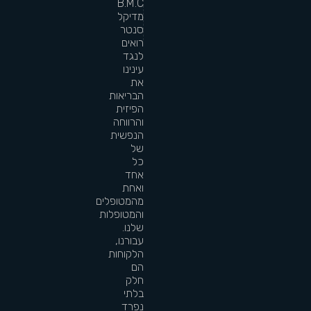
B.M.C
מדיקל
סנטר
רואים
לנגד
עינינו
את
הבריאות
הפיזית
והרווחה
הנפשית
של
כל
אחד
ואחת
מהמטופלים
והמטופלות
שלנו.
עבורנו,
הלקוחות
הם
חלק
בלתי
נפרד