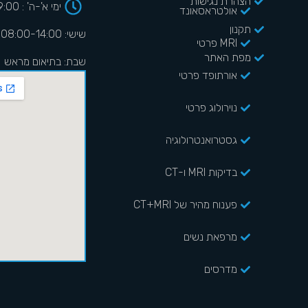
הצהרת נגישות
ימי א'-ה' : 08:00-19:00
אולטראסאונד
תקנון
שישי: 08:00-14:00
MRI פרטי
מפת האתר
שבת: בתיאום מראש
אורתופד פרטי
נוירולוג פרטי
גסטרואנטרולוגיה
בדיקות MRI ו-CT
פענוח מהיר של CT+MRI
מרפאת נשים
מדרסים