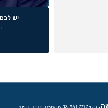
יש לכם 
נש
שה,
חייגו:
03-961-7777
או השאירו פרטים בטופס: