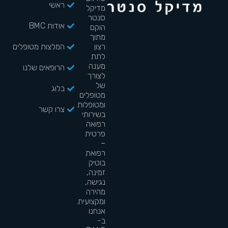
ראשי
מדיקל
סנטר
אודות BMC
הוקם
מתוך
רצון
המלצות מטופלים
לתת
מענה
הרופאים שלנו
לצורך
של
בלוג
מטופלים
ומטופלות
צרו קשר
בשירותי
רפואה
פרטית
–
רפואת
בוטיק
זמינה,
נגישה,
מהירה
ומקצועית.
אנחנו
ב-