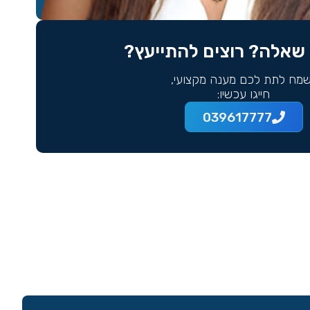
שאלה? רוצים להתייעץ?
מח לתת לכם מענה מקצועי,
חייגו עכשיו:
039617777