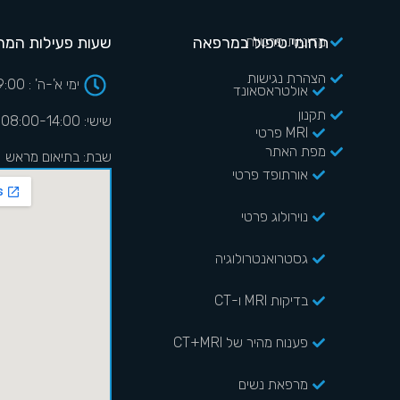
מדיניות פרטיות
תחומי טיפול במרפאה
שעות פעילות המר
הצהרת נגישות
ימי א'-ה' : 08:00-19:00
אולטראסאונד
תקנון
שישי: 08:00-14:00
MRI פרטי
מפת האתר
שבת: בתיאום מראש
אורתופד פרטי
נוירולוג פרטי
גסטרואנטרולוגיה
בדיקות MRI ו-CT
פענוח מהיר של CT+MRI
מרפאת נשים