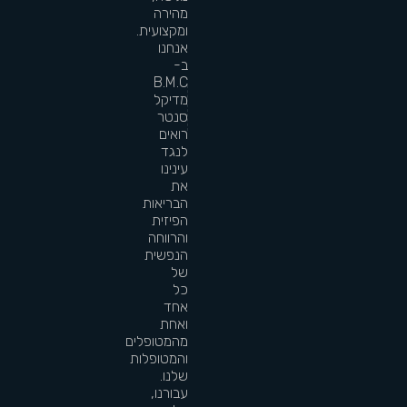
מהירה
ומקצועית.
אנחנו
ב-
B.M.C
מדיקל
סנטר
רואים
לנגד
עינינו
את
הבריאות
הפיזית
והרווחה
הנפשית
של
כל
אחד
ואחת
מהמטופלים
והמטופלות
שלנו.
עבורנו,