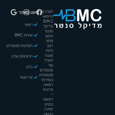
המרכז
ניווט באתר
הרפואי
B.M.C
ראשי
מדיקל
סנטר
אודות BMC
הוקם
מתוך
רצון
המלצות מטופלים
לתת
מענה
הרופאים שלנו
לצורך
של
בלוג
מטופלים
ומטופלות
צרו קשר
בשירותי
רפואה
פרטית
–
רפואת
בוטיק
זמינה,
נגישה,