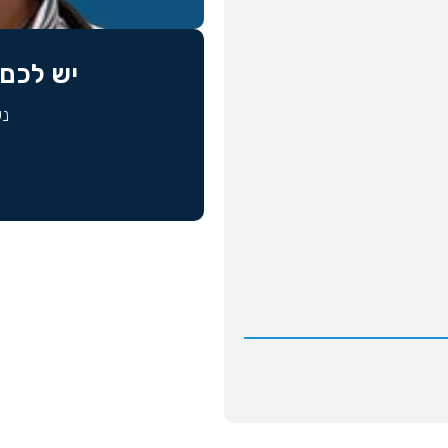
יש לכם 
נש