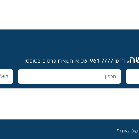
שה,
חייגו:
03-961-7777
או השאירו פרטים בטופס:
של האתר*