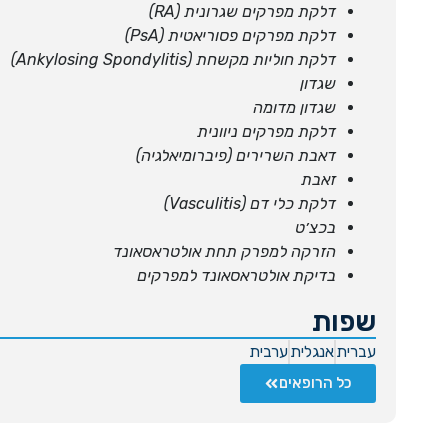
דלקת מפרקים שגרונית
(RA)
דלקת מפרקים פסוריאטית
(PsA)
דלקת חוליות מקשחת
(Ankylosing Spondylitis)
שגדון
שגדון מדומה
דלקת מפרקים ניוונית
דאבת השרירים (פיברומיאלגיה)
זאבת
דלקת כלי דם
(Vasculitis)
בכצ׳ט
הזרקה למפרק תחת אולטראסאונד
בדיקת אולטראסאונד למפרקים
שפות
עברית
אנגלית
ערבית
כל הרופאים