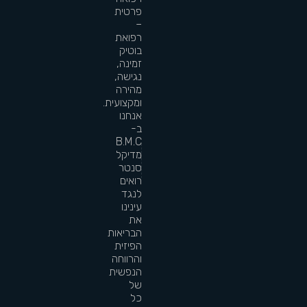
פרטית
–
רפואת
בוטיק
זמינה,
נגישה,
מהירה
ומקצועית.
אנחנו
ב-
B.M.C
מדיקל
סנטר
רואים
לנגד
עינינו
את
הבריאות
הפיזית
והרווחה
הנפשית
של
כל