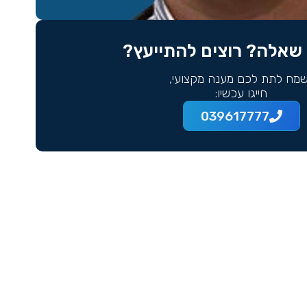
שאלה? רוצים להתייעץ?
מח לתת לכם מענה מקצועי,
חייגו עכשיו:
039617777