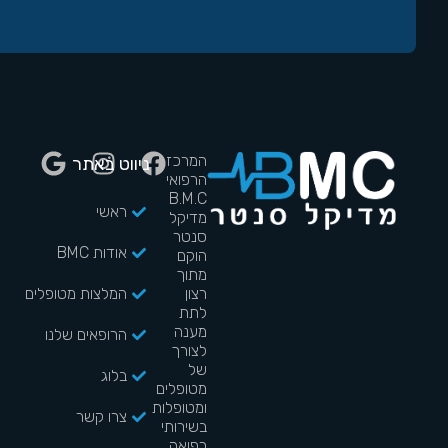
המרכז
ניווט באתר
הרפואי
B.M.C
ראשי
מדיקל
סנטר
אודות BMC
הוקם
מתוך
רצון
המלצות מטופלים
לתת
מענה
הרופאים שלנו
לצורך
של
בלוג
מטופלים
ומטופלות
צרו קשר
בשירותי
רפואה