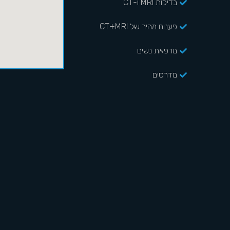
בדיקות MRI ו-CT
פענוח מהיר של CT+MRI
מרפאת נשים
מדרסים